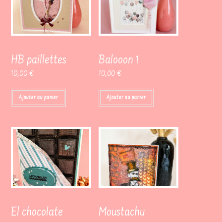
HB paillettes
Balooon 1
10,00
€
10,00
€
Ajouter au panier
Ajouter au panier
El chocolate
Moustachu