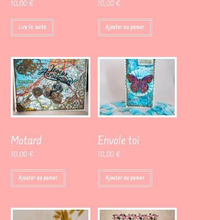
10,00
€
10,00
€
Lire la suite
Ajouter au panier
Motard
Envole toi
10,00
€
10,00
€
Ajouter au panier
Ajouter au panier