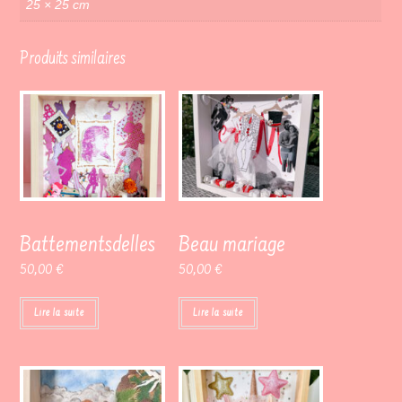
25 × 25 cm
Produits similaires
Battementsdelles
Beau mariage
50,00
€
50,00
€
Lire la suite
Lire la suite