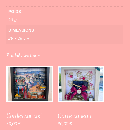
POIDS
20 g
DIMENSIONS
25 × 25 cm
Produits similaires
Cordes sur ciel
Carte cadeau
50,00
€
40,00
€