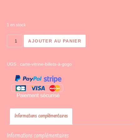
1 en stock
quantité
AJOUTER AU PANIER
de
Billets
à
UGS :
carte-vitrine-billets-à-gogo
gogo
Informations complémentaires
Informations complémentaires