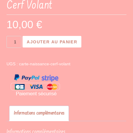
Cerf Volant
10,00
€
quantité
AJOUTER AU PANIER
de
Cerf
Volant
UGS :
carte-naissance-cerf-volant
Informations complémentaires
Informations complémentaires