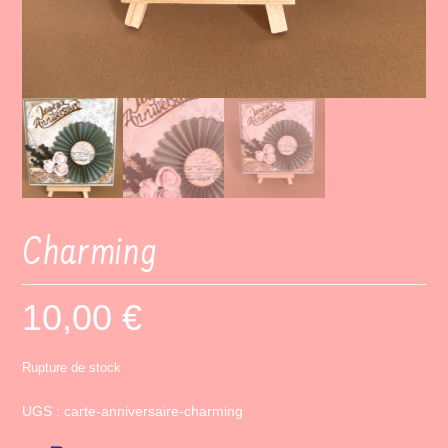
Charming
10,00
€
Rupture de stock
UGS :
carte-anniversaire-charming