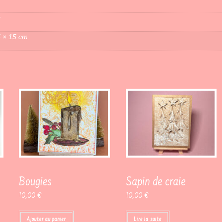
g
5 × 15 cm
Bougies
Sapin de craie
10,00
€
10,00
€
Ajouter au panier
Lire la suite