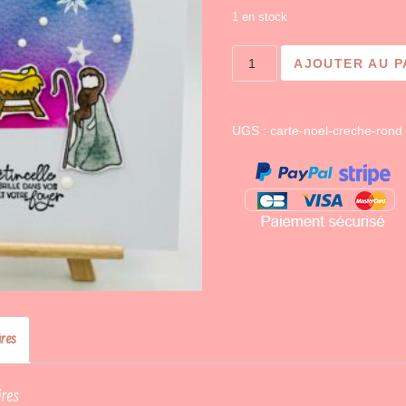
1 en stock
quantité
AJOUTER AU P
de
Crèche
UGS :
carte-noel-creche-rond
res
res