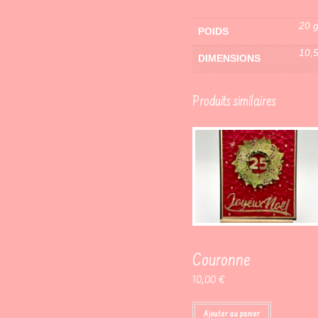
20 
POIDS
10,
DIMENSIONS
Produits similaires
Couronne
10,00
€
Ajouter au panier