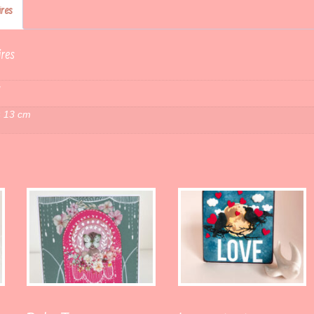
res
res
g
× 13 cm