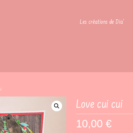
Les créations de Dia’
ui
Love cui cui
10,00
€