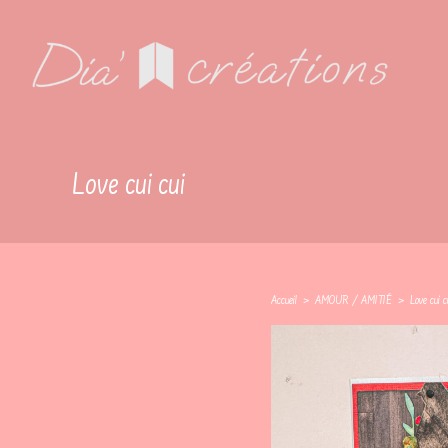
Skip
Cookies management panel
to
content
Love cui cui
Accueil
>
AMOUR / AMITIÉ
>
Love cui c