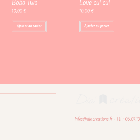
Bobo Two
Love cui cui
10,00
€
10,00
€
Ajouter au panier
Ajouter au panier
infos@diacreations.fr - Tél : 06.07.1