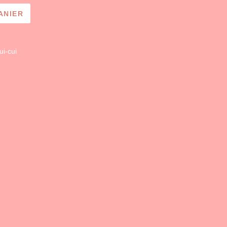
ANIER
ui-cui