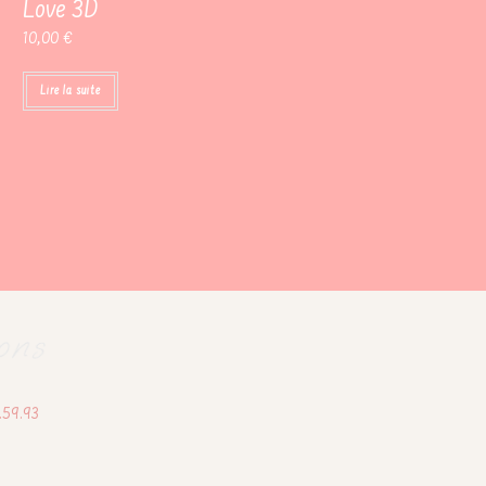
Love 3D
10,00
€
Lire la suite
3.59.93