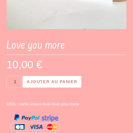
Love you more
10,00
€
quantité
AJOUTER AU PANIER
de
Love
you
UGS :
carte-voeux-love-love-you-more
more