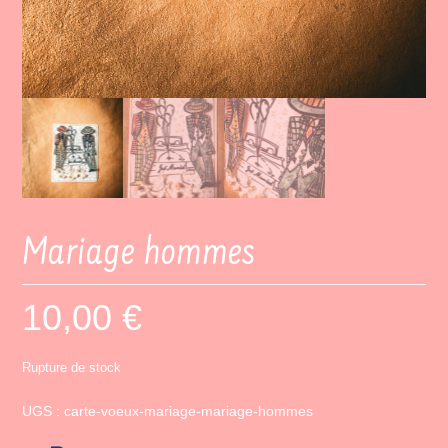
Mariage hommes
10,00
€
Rupture de stock
UGS :
carte-voeux-mariage-mariage-hommes