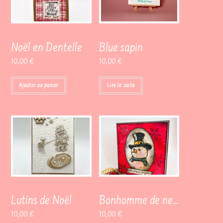
Noël en Dentelle
Blue sapin
10,00
€
10,00
€
Ajouter au panier
Lire la suite
Lutins de Noël
Bonhomme de neige classe
10,00
€
10,00
€