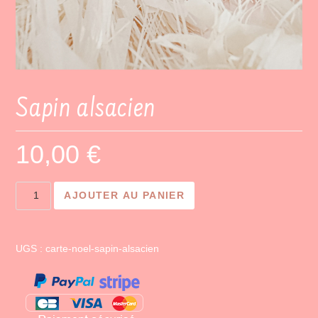
Sapin alsacien
10,00
€
quantité
AJOUTER AU PANIER
de
Sapin
alsacien
UGS :
carte-noel-sapin-alsacien