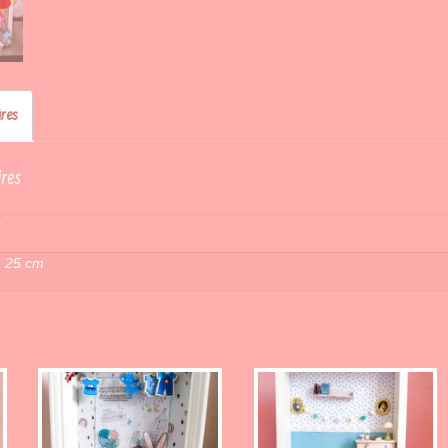
res
res
g
× 25 cm