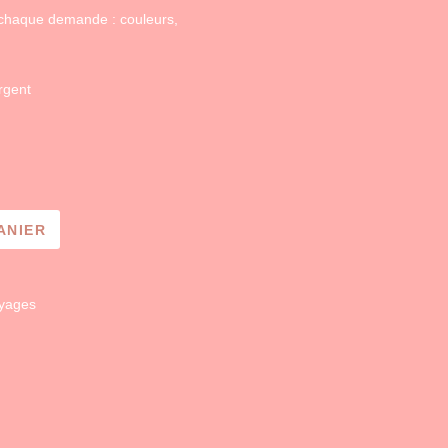
à chaque demande : couleurs,
argent
ANIER
oyages