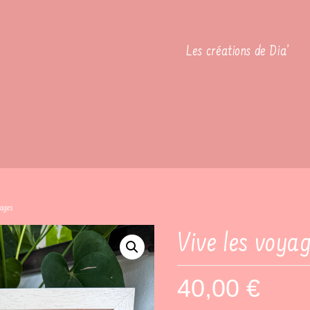
Les créations de Dia’
yages
Vive les voya
40,00
€