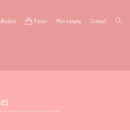
Ateliers
Panier
Mon compte
Contact
Toggle
website
search
ges