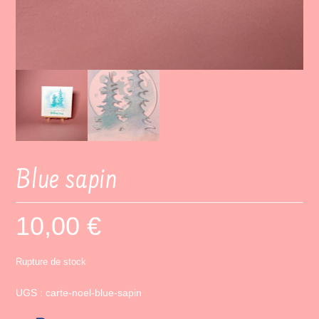
Blue sapin
10,00
€
Rupture de stock
UGS :
carte-noel-blue-sapin